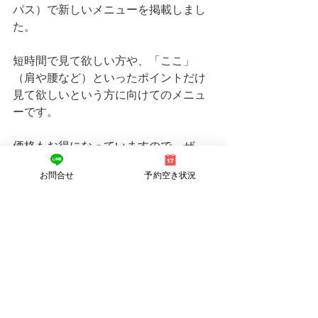
パス）で新しいメニューを掲載しまし
た。
短時間で見て欲しい方や、「ここ」
（肩や腰など）といったポイントだけ
見て欲しいという方に向けてのメニュ
ーです。
価格もお得になっていますので、ぜ
ひ、詳細をご覧になりお問合せくださ
お問合せ
予約空き状況
い。
https://www.shinq-
compass.jp/salon/detail/32001/
※上記のメニューをネット予約の方や
公式LINEに書いていただいても受けら
れます。