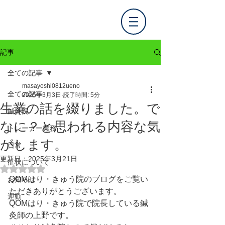
記事
全ての記事
masayoshi0812ueno
全ての記事
2025年3月3日
読了時間: 5分
生業の話を綴りました。で
鍼灸院
なに？と思われる内容な気
トレーナー業務
がします。
日常
更新日：
2025年3月21日
症状について
5つ星のうちNaNと評価されています。
QOMはり・きゅう院のブログをご覧い
お知らせ
ただきありがとうございます。
運動
QOMはり・きゅう院で院長している鍼
灸師の上野です。