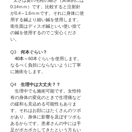
A
太さは髪の毛程の細さ（具体的には
0.14ｍｍ）です。比較すると注射針
が0.4～1.6ｍｍです。それに身体に使
用する鍼より細い鍼を使用します。
衛生面はディスポ鍼といい使い捨て
の鍼を使用するのでご安心くださ
い。
Q3
何本ぐらい？
Ａ
40本～
60本ぐらいを使用します。
なるべく負担にならないように丁寧
に施術をします。
Q4
生理中は大丈夫？？
Ａ
生理中でも施術可能です。女性特
有の身体の変化のときで生理痛など
の緩和も見込める可能性もありま
す。それはお顔にはたくさんのツボ
があり、身体に影響を及ぼすツボも
あるからです。患者さんの中には手
足がポカポカしてきたという方もい