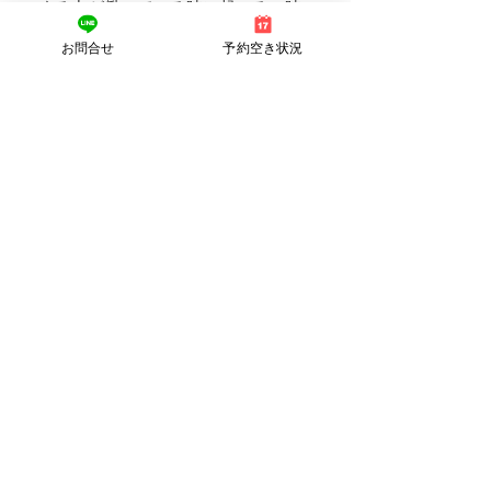
する力が働いている時に起こる一時
的な反応なのです。
お問合せ
予約空き状況
起きた場合はゆっくりしていただい
て睡眠をしっかりと取りましょう。
また施術後は血流が良くなっている
ので、お酒の飲みすぎや、激しい運
動は控えましょう。お風呂はのぼせ
ない程度に浸かるのは大丈夫です。
​Q7
持続期間は？頻度は？
Ａ
持続期間は1週間～2週間ほどで
す。その方の体質や日常の生活にも
よります。
頻度）ターンオーバー周期の目安の
日にちの間は週一回のご来院をおす
すめしています。
大体、世間では28日周期と言われて
いますが、年代によって違います。
詳しくはご来院時にご説明させてい
ただきます。