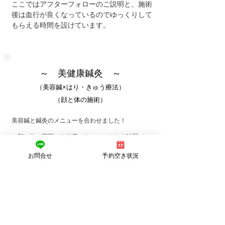
​ここではアフターフォローのご説明と、施術
後は血行が良くなっているのでゆっくりして
もらえる時間を設けています。
​～ 美健康鍼灸 ～
（美容鍼×はり・きゅう療法
）
​（顔と体の施術）
美容鍼と鍼灸のメニューを合わせました！
お顔と体の両面から健康になっていただく時間で
す。
お顔もやって欲しいけど、身体もしんどい。。。
お問合せ
予約空き状況
その逆も、身体がしんどいけど、顔もしてほしい。
そのご要望にお応えして作りました。
体の不調は様々です。綺麗になる目的をより一層、
体の根本から解消することで、相乗的に心身ともに
健康で綺麗になってもらえます。
この機会に是非お
問合せください。