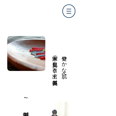
本来の肌質を引き出す美容鍼
​健やかな肌へ​
​～ 美容鍼 ～