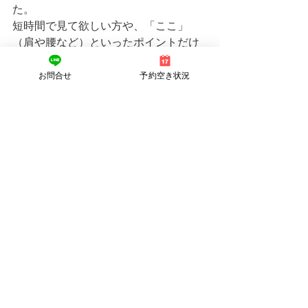
た。
短時間で見て欲しい方や、「ここ」
（肩や腰など）といったポイントだけ
見て欲しいという方に向けてのメニュ
ーです。
お問合せ
予約空き状況
価格もお得になっていますので、ぜ
ひ、詳細をご覧になりお問合せくださ
い。
https://www.shinq-
compass.jp/salon/detail/32001/
🔺休診日でも、(LINE)のお問い合わせ
やご予約（ネット予約）やご質問はお
気軽に連絡くださいね！　
「お気遣いなく😁」
公式LINEは⇩