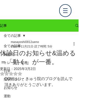
記事
全ての記事
masayoshi0812ueno
全ての記事
2024年11月21日
読了時間: 5分
休診日のお知らせ&温める
鍼灸院
＝「動く」が一番。
トレーナー業務
更新日：
2025年3月2日
日常
5つ星のうちNaNと評価されています。
QOMはり・きゅう院のブログを読んで
症状について
頂きありがとうございます。
お知らせ
運動