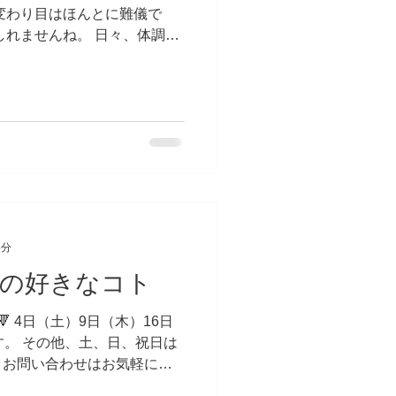
変わり目はほんとに難儀で
しれませんね。 日々、体調を
せん。 頑張りましょう☆ で
書いていきます。...
5分
僕の好きなコト
 4日（土）9日（木）16日
す。 その他、土、日、祝日は
、お問い合わせはお気軽に公
くお願い致します✨ 「題につい