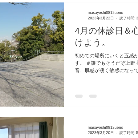
masayoshi0812ueno
2023年3月22日
読了時間: 
4月の休診日＆
けよう。
初めての場所にいくと五感
す。 ＃誰でもそうだぞ上野
音、肌感が凄く敏感になって
ういう感覚を感じる場所はあ
日のお知らせと、少しだけ
きますね。...
masayoshi0812ueno
2023年3月20日
読了時間: 