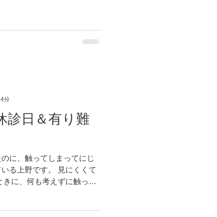
ーーーーーーー...
 4分
の休診日＆有り難
たのに、触ってしまってにじ
いる上野です。 見にくくて
ときに、何も考えずに触って
と気が抜ける性質みたいです。
23年1月の休診日」です。...