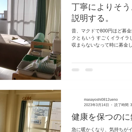
丁寧によりそう
説明する。
昔、マクドで800円ほど募金
クともいう すごくイライラ
収まらないなって時に募金
た！ すると、スゥーっと腹
なったのを覚えてます。...
masayoshi0812ueno
2023年3月14日
読了時間: 
健康を保つのに
急に暖かくなり、気持ちが