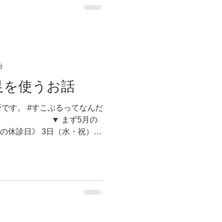
分
足を使うお話
です。 #すこぶるってなんだ
ん . ▼ まず5月の
の休診日》 3日（水・祝）4
日）18日（木）25日（木）