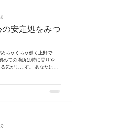
3分
心の安定処をみつ
がめちゃくちゃ働く上野で
 初めての場所は特に香りや
る気がします。 あなたはそ
りますか。 では、4月の休診
心の安定処について書いてい
5分