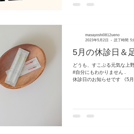
masayoshi0812ueno
2023年5月2日
読了時間: 5
5月の休診日＆
どうも、すこぶる元気な上野
#自分にもわかりませ
休診日のお知らせです 《5月
日（木・祝）6日（土）7日（
になります。...