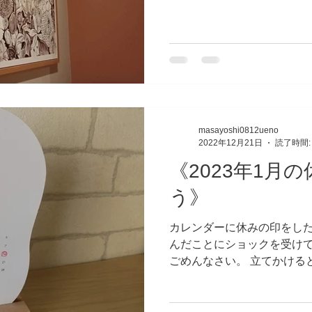
て綴っていきます」 ーーーー
masayoshi0812ueno
2022年12月21日
読了時間:
《2023年1月
う》
カレンダーに休みの印をし
んだことにショックを受けて
ごめんなさい。 立てかける
たみたいです💦 一つやる
#性質で逃げるな まずは「20