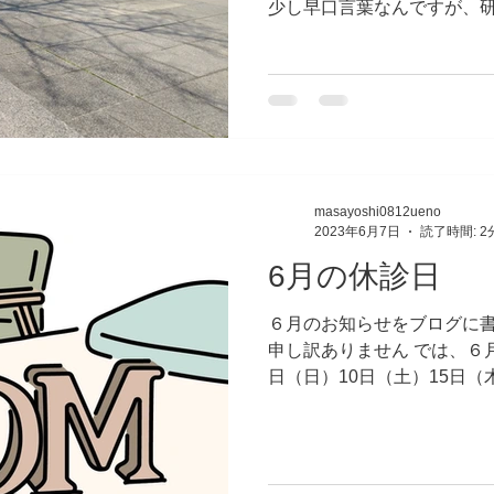
少し早口言葉なんですが、
在の体に関するデーターを
凄く勉強になります。...
masayoshi0812ueno
2023年6月7日
読了時間: 2
6月の休診日
６月のお知らせをブログに書
申し訳ありません では、６月
日（日）10日（土）15日（
なります。 その他の土、日
お問合せくださいね♪...