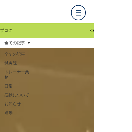
ブログ
全ての記事
全ての記事
鍼灸院
トレーナー業
務
日常
症状について
お知らせ
運動