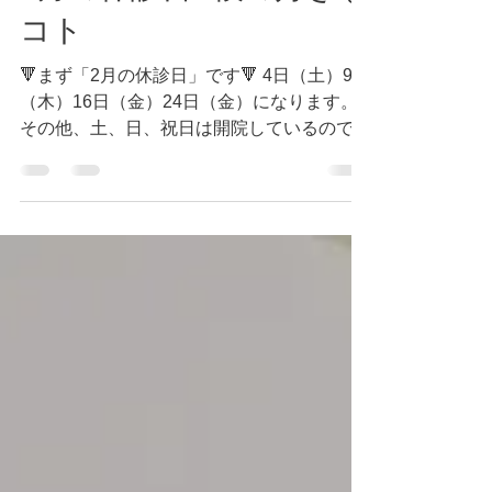
masayoshi0812ueno
2023年1月31日
読了時間: 5分
2月の休診日&僕の好きな
コト
🔻まず「2月の休診日」です🔻 4日（土）9日
（木）16日（金）24日（金）になります。
その他、土、日、祝日は開院しているので、
ご予約、お問い合わせはお気軽に公式LINE
またDMまでよろしくお願い致します✨ 「題
について綴っていきます」 ーーーーーーー
ーーーー...