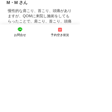
M・M さん
慢性的な肩こり、首こり、頭痛があり
ますが、QOMに来院し施術をしても
らったことで、肩こり、首こり、頭痛
がほぼなくなり、身体の調子も整った
ように思います。
お問合せ
予約空き状況
施術も非常にていねいでこちらに合わ
せてくれるので、嬉しいです。
これからも、ぜひお世話になりたいで
す。
​N・S さん
長年酷い肩凝り腰痛に悩まされて、マ
ッサージや整体も行ってましたが、な
かなか改善されず。
めまいもあり、藁をもすがる思いで行