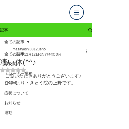
記事
全ての記事
masayoshi0812ueno
全ての記事
2019年12月12日
読了時間: 3分
凄い体(^^♪
鍼灸院
5つ星のうちNaNと評価されています。
トレーナー業務
ご覧いただきありがとうございます♪
QOMはり・きゅう院の上野です。
日常
症状について
お知らせ
運動