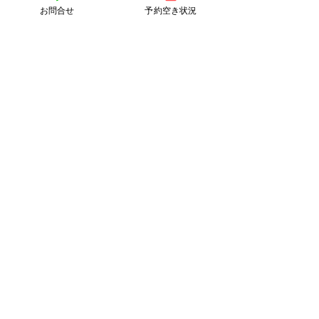
③現在の体の状態（簡単で結構です）
お問合せ
予約空き状況
④他の質問（気になることがありまし
たら）
上記の記載の上、ご連絡ください。
LINEの方がスムーズだと思いますので
是非ご活用ください。
よろしくお願いします♪
返信はなるべく早くさせていただきま
す。
－－－－－－－－－－－－－－－－
Instagram　検索は＠qom0916
LINE　電話番号検索　070-4415-
1795（予約、お問い合わせ専用）
「格安SIMカードの場合は電話番号検索
が不可能です。ご了承ください。」
－－－－－－－－－－－－－－－－