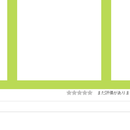
5つ星のうち0と評価され
まだ評価がありま
鍼灸