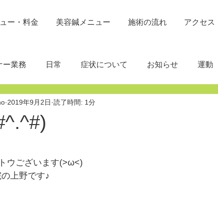
ュー・料金
美容鍼メニュー
施術の流れ
アクセス
ナー業務
日常
症状について
お知らせ
運動
no
2019年9月2日
読了時間: 1分
^.^#)
と評価されています。
ウございます(>ω<)
院の上野です♪