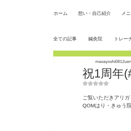
ホーム
想い・自己紹介
メニ
全ての記事
鍼灸院
トレー
masayoshi0812ue
祝1周年(#
5つ星のうちNaN
ご覧いただきアリガト
QOMはり・きゅう