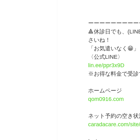
ーーーーーーーーー
🔺休診日でも、(L
さいね！　
「お気遣いなく😁」
〈公式LINE〉
lin.ee/ppr3x9D
※お得な料金で受診
ホームページ
qom0916.com
ネット予約の空き状
caradacare.com/sit