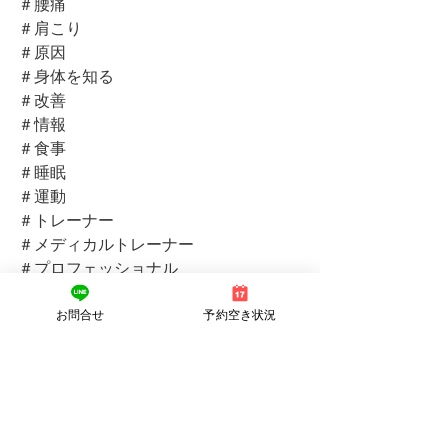
＃腰痛
＃肩こり
＃原因
＃身体を知る
＃改善
＃情報
＃食事
＃睡眠
＃運動
＃トレーナー
＃メディカルトレーナー
＃プロフェッショナル
＃素敵
お問合せ
予約空き状況
＃前向き
＃笑顔
＃痛くない
＃鍼灸師
＃身体
＃空間