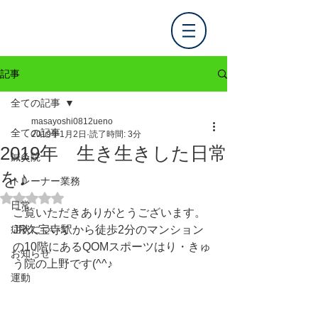
記事
全ての記事
masayoshi0812ueno
全ての記事
2019年1月2日
読了時間: 3分
2019年 生き生きした日常
鍼灸院
を♪
トレーナー業務
5つ星のうちNaNと評価されています。
日常
ご覧いただきありがとうございます。
症状について
JR久宝寺駅から徒歩2分のマンション
の10階にあるQOMスポーツはり・きゅ
お知らせ
う院の上野です(^^♪
運動