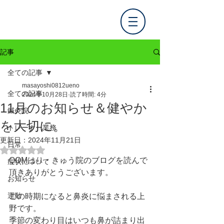
記事
全ての記事
masayoshi0812ueno
全ての記事
2024年10月28日
読了時間: 4分
11月のお知らせ＆健やか
鍼灸院
を大切に。
トレーナー業務
更新日：
2024年11月21日
日常
5つ星のうちNaNと評価されています。
QOMはり・きゅう院のブログを読んで
症状について
頂きありがとうございます。
お知らせ
運動
この時期になると鼻炎に悩まされる上
野です。
季節の変わり目はいつも鼻が詰まり出