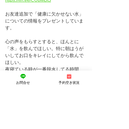
https://lin.ee/CUbMBt3
お友達追加で「健康に欠かせない水」
についての情報をプレゼントしていま
す。
心の声をもらすとすると、ほんとに
「水」を飲んでほしい。特に朝はうが
いしてお口をキレイにしてから飲んで
ほしい。
夜寝ている時が一番脱水してる時間
帯、それらを補わないと毎度毎度、朝
お問合せ
予約空き状況
一から体に負担を欠けている状態。
喉が渇いたから、飲みたいなと思った
時に飲む、なるべくだけではなく、体
の為に飲んであげてください。
この機会にぜひ、友達追加して見てみ
てください！