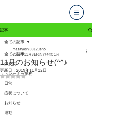
記事
全ての記事
masayoshi0812ueno
全ての記事
2019年11月8日
読了時間: 1分
11月のお知らせ(^^♪
鍼灸院
更新日：
2019年11月12日
トレーナー業務
5つ星のうちNaNと評価されています。
日常
症状について
お知らせ
運動