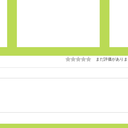
5つ星のうち0と評価され
まだ評価がありま
6月の休診日のお知らせ！
移転
が吹