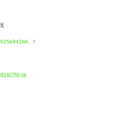
況
e/625e842a9…
!
916/?hl=ja