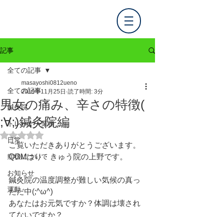
記事
全ての記事
masayoshi0812ueno
全ての記事
2019年11月25日
読了時間: 3分
男女の痛み、辛さの特徴(
鍼灸院
;∀;)鍼灸院編
トレーナー業務
5つ星のうちNaNと評価されています。
日常
ご覧いただきありがとうございます。
症状について
QOMはり・きゅう院の上野です。
お知らせ
鍼灸院の温度調整が難しい気候の真っ
運動
ただ中(;^ω^)
あなたはお元気ですか？体調は壊され
てないですか？