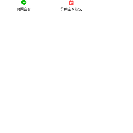
ぜひ体を大切にしてあげてください
(^^♪
お問合せ
予約空き状況
お電話、又はLINEでのご予約、お待ち
しております。
LINE予約時
①お名前
②ご予約の日時
③メニュー（決まっていれば記載くだ
さい）
③現在の体の状態（簡単で結構です）
④他の質問（気になることがありまし
たら）
上記の記載の上、ご連絡ください。
LINEの方がスムーズだと思いますので
是非ご活用ください。