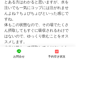
とある方はわかると思いますが、水を
注いでも一気にコップには注がれませ
んよね？ちょびちょびといった感じで
すね。
体もこの状態なので、その場でたくさ
ん摂取してもすぐに吸収されるわけで
はないので、ゆっくり飲むことをオス
スメします。
水分は前もって摂取してくださいね(｡>
﹏<｡)
お問合せ
予約空き状況
長くなってしまいましたが、読んでい
ただきありがとうございます！
お電話、又はLINEでのご予約、ネット
予約でお待ちしております。
LINE予約時