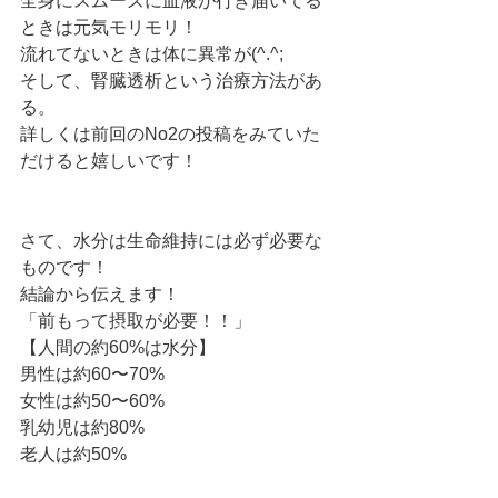
全身にスムーズに血液が行き届いてる
ときは元気モリモリ！
流れてないときは体に異常が(^.^;
そして、腎臓透析という治療方法があ
る。
詳しくは前回のNo2の投稿をみていた
だけると嬉しいです！
さて、水分は生命維持には必ず必要な
ものです！
結論から伝えます！
「前もって摂取が必要！！」
【人間の約60%は水分】
男性は約60〜70%
女性は約50〜60%
乳幼児は約80%
老人は約50%