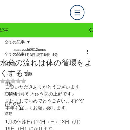
記事
全ての記事
masayoshi0812ueno
全ての記事
2020年1月3日
読了時間: 4分
水分の流れは体の循環をよ
鍼灸院
くする☆
トレーナー業務
5つ星のうちNaNと評価されています。
日常
ご覧いただきありがとうございます。
症状について
QOMはり・きゅう院の上野です♪
あけましておめでとうございます(^^)/
お知らせ
本年も宜しくお願い致します。
運動
1月の休診日は12日（日）13日（月）
19日（日）になります。