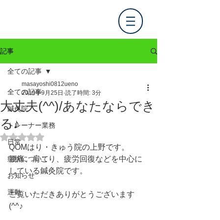
記事
全ての記事
masayoshi0812ueno
全ての記事
2019年9月25日
読了時間: 3分
大丈夫(^^)/あなたならでき
鍼灸院
る♪
トレーナー業務
5つ星のうちNaNと評価されています。
日常
QOMはり・きゅう院の上野です。
症状について
腰痛、肩こり、疲労回復などを中心に
している鍼灸院です。
お知らせ
運動
ご覧いただきありがとうございます
(^^♪