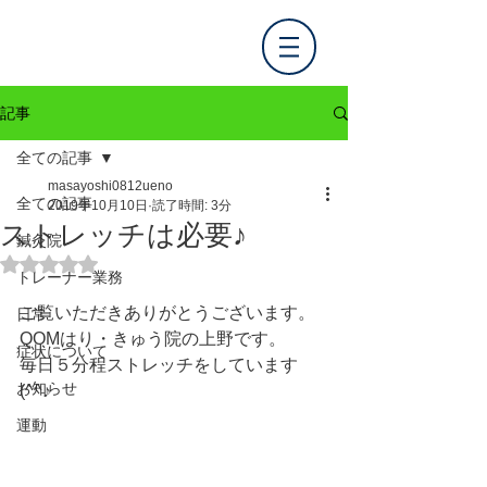
記事
全ての記事
masayoshi0812ueno
全ての記事
2019年10月10日
読了時間: 3分
ストレッチは必要♪
鍼灸院
5つ星のうちNaNと評価されています。
トレーナー業務
ご覧いただきありがとうございます。
日常
QOMはり・きゅう院の上野です。
症状について
毎日５分程ストレッチをしています
お知らせ
(^^♪
運動