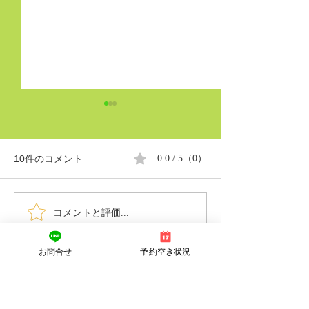
10件のコメント
0.0 / 5（0）
「今」を大切に♪
コメントと評価...
ラジオ体操はイ
(^^♪
お問合せ
予約空き状況
最新順
felixxgalardoo@gmail.com
2025年11月06日