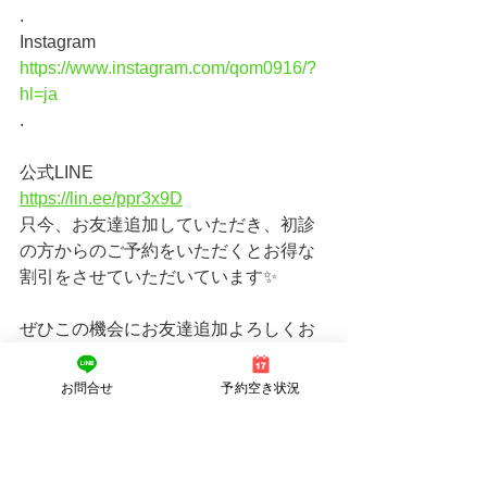
.
Instagram
https://www.instagram.com/qom0916/?
hl=ja
.
公式LINE　
https://lin.ee/ppr3x9D
只今、お友達追加していただき、初診
の方からのご予約をいただくとお得な
割引をさせていただいています✨
ぜひこの機会にお友達追加よろしくお
願い致します😆.
お問合せ
予約空き状況
🔻体にとって1番必要なモノ🔻それはお
水です。お水にに関して重要なことを
note（有料）にまとめたので、気にな
る方は覗いてみてください。↓↓↓↓