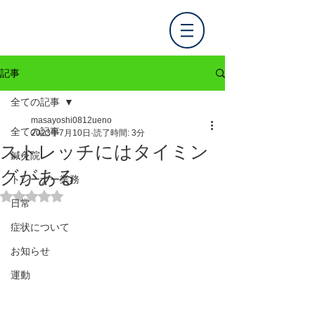
記事
全ての記事
masayoshi0812ueno
全ての記事
2023年7月10日
読了時間: 3分
ストレッチにはタイミン
鍼灸院
グがある
トレーナー業務
5つ星のうちNaNと評価されています。
日常
症状について
お知らせ
運動