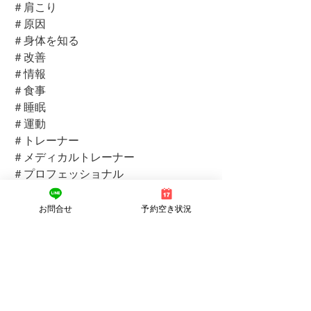
＃肩こり
＃原因
＃身体を知る
＃改善
＃情報
＃食事
＃睡眠
＃運動
＃トレーナー
＃メディカルトレーナー
＃プロフェッショナル
＃素敵
＃前向き
お問合せ
予約空き状況
＃笑顔
＃痛くない
＃鍼灸師
＃身体
＃空間
＃大好き