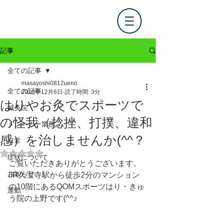
記事
全ての記事
masayoshi0812ueno
全ての記事
2018年12月6日
読了時間: 3分
はりやお灸でスポーツで
鍼灸院
の怪我（捻挫、打撲、違和
トレーナー業務
感）を治しませんか(^^？
日常
5つ星のうちNaNと評価されています。
症状について
ご覧いただきありがとうございます。
お知らせ
JR久宝寺駅から徒歩2分のマンション
の10階にあるQOMスポーツはり・きゅ
運動
う院の上野です(^^♪