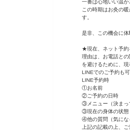
一番は心地いい温か
この時期はお灸の暖
す。
是非、この機会に体
★現在、ネット予約
理由は、お電話との
を避けるために、現
LINEでのご予約
LINE予約時
①お名前
②ご予約の日時
③メニュー（決まっ
③現在の身体の状態
④他の質問（気にな
上記の記載の上、ご