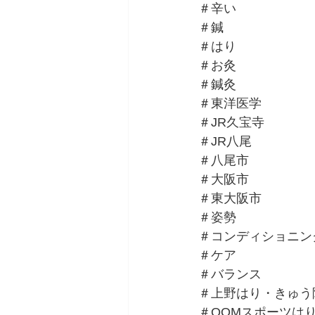
＃辛い
＃鍼
＃はり
＃お灸
＃鍼灸
＃東洋医学
＃JR久宝寺
＃JR八尾
＃八尾市
＃大阪市
＃東大阪市
＃姿勢
＃コンディショニン
＃ケア
＃バランス
＃上野はり・きゅう
＃QOMスポーツは