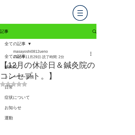
記事
全ての記事
masayoshi0812ueno
全ての記事
2025年11月29日
読了時間: 2分
【12月の休診日＆鍼灸院の
鍼灸院
コンセプト。】
トレーナー業務
5つ星のうちNaNと評価されています。
日常
症状について
お知らせ
運動