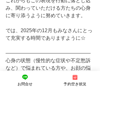
これからもこの表現を行動に落とし込
み、関わっていただける方たちの心身
に寄り添うように努めていきます。
では、2025年の12月もみなさんにとっ
て充実する時間でありますように☆
―――――――――――――――――
心身の状態（慢性的な症状や不定愁訴
など）で悩まれている方や、お顔の悩
みや、症状を良くしたい、と思いが少
しでもある方は当鍼灸院にお声をかけ
お問合せ
予約空き状況
てぐださい。
男性、女性、どなたでも受けていただ
けます。
鍼灸院のご予約、お問い合わせはホー
ムページからよろしくお願いします🙇