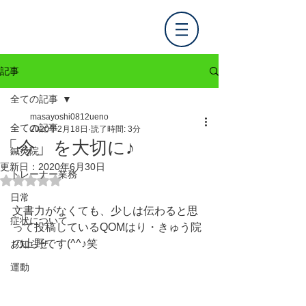
記事
全ての記事
masayoshi0812ueno
全ての記事
2020年2月18日
読了時間: 3分
「今」を大切に♪
鍼灸院
更新日：
2020年6月30日
トレーナー業務
5つ星のうちNaNと評価されています。
日常
文書力がなくても、少しは伝わると思
症状について
って投稿しているQOMはり・きゅう院
の上野です(^^♪笑
お知らせ
運動