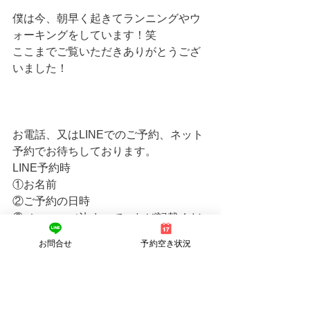
僕は今、朝早く起きてランニングやウ
ォーキングをしています！笑
ここまでご覧いただきありがとうござ
いました！
お電話、又はLINEでのご予約、ネット
予約でお待ちしております。
LINE予約時
①お名前
②ご予約の日時
③メニュー（決まっていれば記載くだ
さい）
お問合せ
予約空き状況
④現在の体の状態（簡単で結構です）
⑤他の質問（気になることがありまし
たら）
上記の記載の上、ご連絡ください。