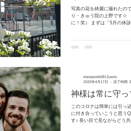
写真の花を綺麗に撮れたので
り・きゅう院の上野です☆ 
に！笑） まずは「5月の休
ルデンウィークは休みを取ら
（火）と19日（火）を休診日
masayoshi0812ueno
2020年4月17日
読了時間: 
神様は常に守っ
このコロナは簡単には引っ
に付き合っていこうと思うQ
す♪ 長い目で見ながらどう
イフスタイルを構築してい