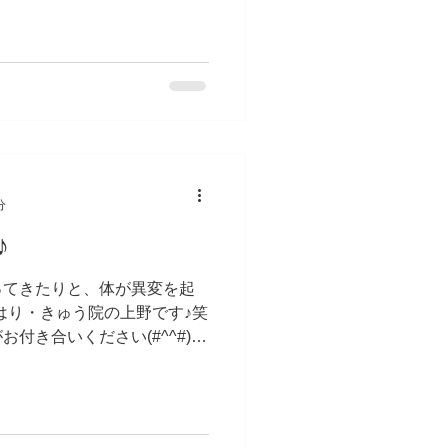
...
分
♪
ってきたりと、体が異変を起
はり・きゅう院の上野です♪笑
付き合いください(#^^#)
とう投稿しました。 東洋医
ぐらい遡るのか、東洋医学は