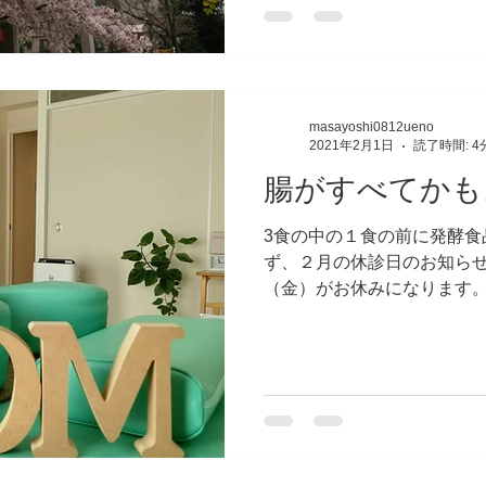
masayoshi0812ueno
2021年2月1日
読了時間: 4
腸がすべてかも
3食の中の１食の前に発酵食
ず、２月の休診日のお知らせで
（金）がお休みになります。
いておりますのでお気軽にお
本題です。 「腸」です！...