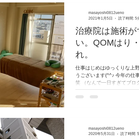
masayoshi0812ueno
2021年1月5日
読了時間: 5
治療院は施術が
い。QOMはり
れ。
仕事はじめはゆっくりな上野
うございます(^^♪ 今年の
笑 （なんで一日すぎてブロ
に言い聞かせます。） まず
日】 1日(金)、2日(土)、3日(
masayoshi0812ueno
2020年5月31日
読了時間: 