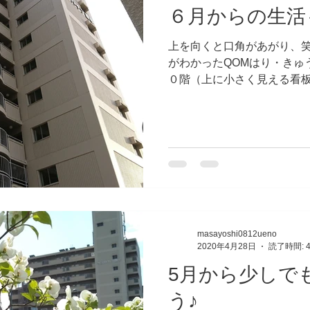
６月からの生活
上を向くと口角があがり、
がわかったQOMはり・きゅ
０階（上に小さく見える看
ほとんどの確立でマンショ
と思います。 すると口角が
てくれます(^^♪...
masayoshi0812ueno
2020年4月28日
読了時間: 
5月から少しで
う♪