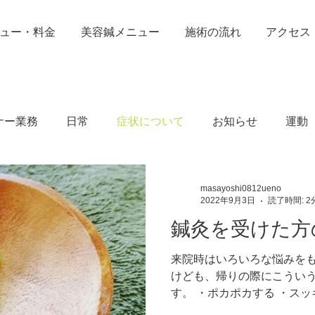
ュー・料金
美容鍼メニュー
施術の流れ
アクセス
ナー業務
日常
症状について
お知らせ
運動
masayoshi0812ueno
2022年9月3日
読了時間: 2
鍼灸を受けた方
来院時はいろいろな悩みをも
けども、帰りの際にこうい
す。 ・ポカポカする ・スッ
くなった などなど、これら