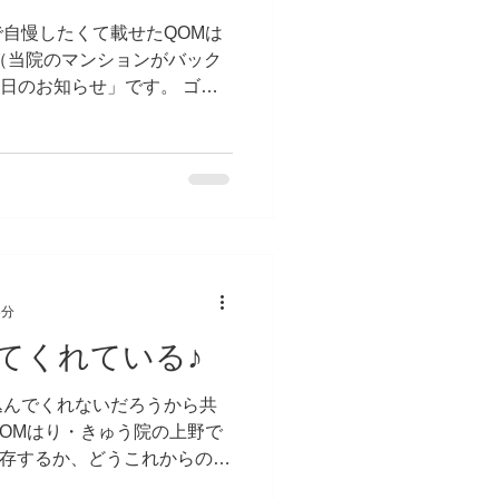
自慢したくて載せたQOMは
（当院のマンションがバック
診日のお知らせ」です。 ゴー
ずに開院します。 12日
にします。...
3分
てくれている♪
込んでくれないだろうから共
OMはり・きゅう院の上野で
共存するか、どうこれからのラ
くかを考え行動していくか思