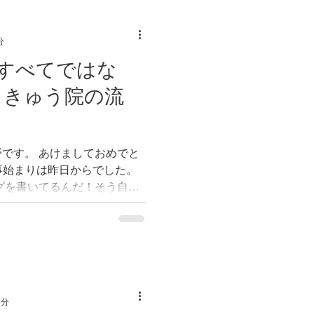
分
すべてではな
・きゅう院の流
です。 あけましておめでと
仕事始まりは昨日からでした。
グを書いてるんだ！そう自分
はお知らせ。 【１月の休診
日)、11日（月）24日(...
5分