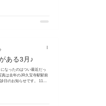
良い状態に向かわせてくれて
分
がある3月♪
うになったのはつい最近だっ
写真は去年のJR久宝寺駅駅前
診日のお知らせです。 11日
）になります。 その他の土、
のでお気軽にお問合せくださ