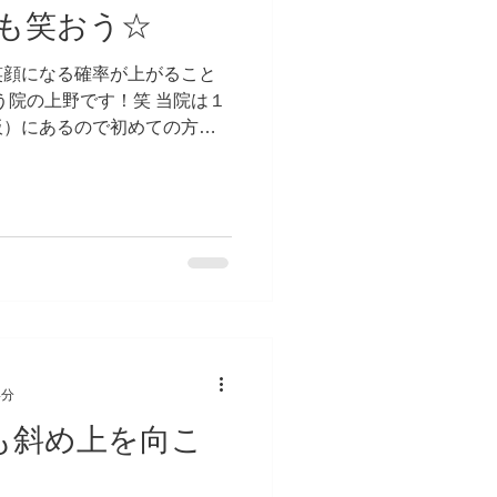
も笑おう☆
笑顔になる確率が上がること
う院の上野です！笑 当院は１
板）にあるので初めての方は
ンの前に来ると上を見上げる
上がり、笑顔で当院に来院し
4分
も斜め上を向こ