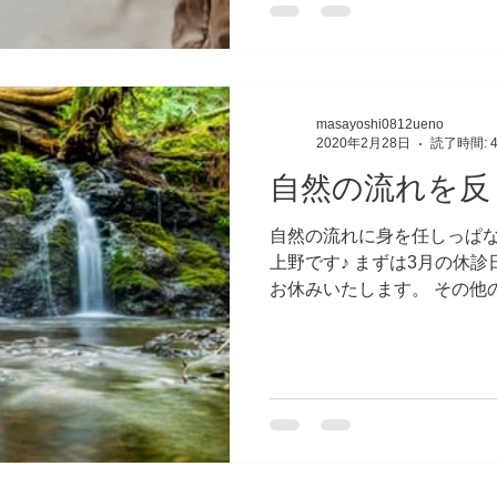
masayoshi0812ueno
2020年2月28日
読了時間: 
自然の流れを反
自然の流れに身を任しっぱな
上野です♪ まずは3月の休診
お休みいたします。 その他
で、お困りの方はお気軽にお
は、今回は自然を大切にし
(#^^#)...