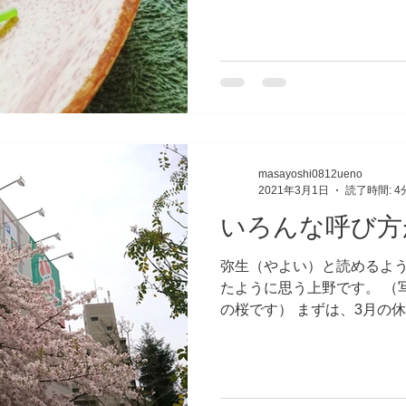
なっている証拠で、心身を
います。...
masayoshi0812ueno
2021年3月1日
読了時間: 4
いろんな呼び方
弥生（やよい）と読めるよ
たように思う上野です。 （
の桜です） まずは、3月の休
（木）25日（木）28日（日
日、祝日は開いております
い。...