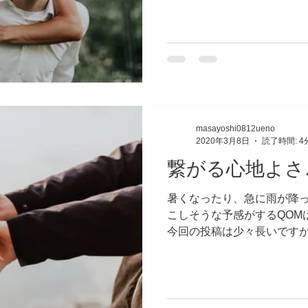
考しないといけませんね(;^ω^)
masayoshi0812ueno
2020年3月8日
読了時間: 4
繋がる心地よさ
暑くなったり、急に雨が降
こしそうな予感がするQOM
今回の投稿は少々長いですがお
前回、自然の流れに反しない
学と西洋医学の違い、どれ
心身一如...