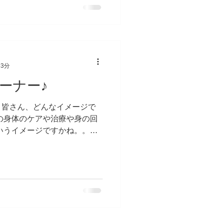
 3分
ーナー♪
と皆さん、どんなイメージで
の身体のケアや治療や身の回
いうイメージですかね。。。
知されていないでしょう(^^)/
ると共に、僕たちの存在が必