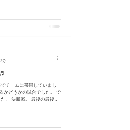
 2分
♬
務でチームに帯同していまし
いけるかどうかの試合でした。 で
た。 決勝戦。 最後の最後ま
結果は3点差で敗北。。。。
止まらず、手に汗握る試合で