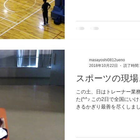
少々。...
masayoshi0812ueno
2018年10月22日
読了時間:
スポーツの現場
この土、日はトレーナー業
た(^^♪ この2日で全国に
きるかぎり最善を尽くしまし
で分からない状態。。。。 
見守っていて、ドキドキが
した。...