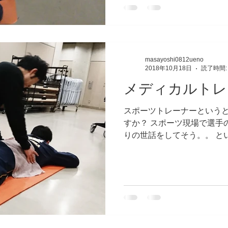
masayoshi0812ueno
2018年10月18日
読了時間:
メディカルトレ
スポーツトレーナーという
すか？ スポーツ現場で選手
りの世話をしてそう。。 と
(^^♪ まだまだこの世界は認
これからスポーツが発展す
要不可...